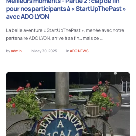
Meilleurs moments – Partie 2 : clap de fin
pour nos participants à « StartUpThePast »
avec ADO LYON
La belle aventure « StartUpThePast », menée avec notre
partenaire ADO LYON, arrive à sa fin… mais ce …
by 
admin
in 
May 30, 2025
in 
ADO NEWS