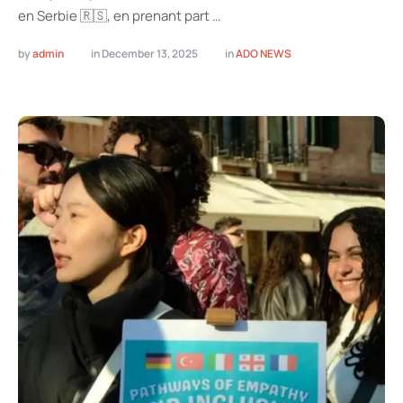
en Serbie 🇷🇸, en prenant part …
by 
admin
in 
December 13, 2025
in 
ADO NEWS