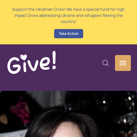
Support the Ukrainian Crisis! We have a special fund for high
impact Gives addressing Ukraine and refugees fleeing the
country!
Take Action