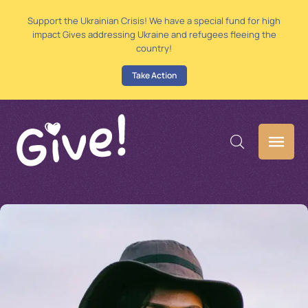
Support the Ukrainian Crisis! We have a special fund for high
impact Gives addressing Ukraine and refugees fleeing the
country!
Take Action